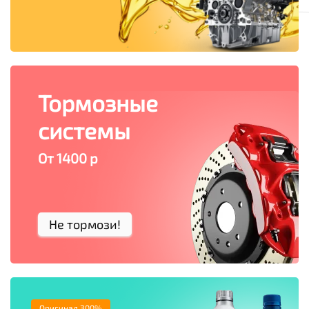
Тормозные
системы
От 1400 р
Не тормози!
Оригинал 300%