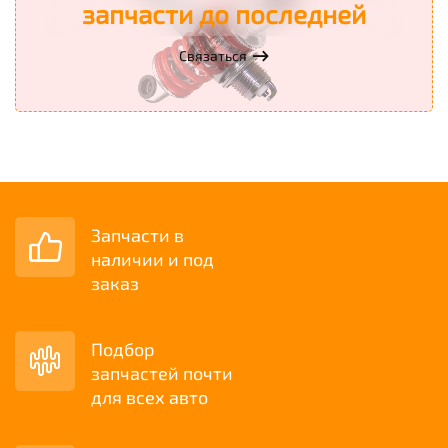
запчасти до последней
Связаться
Запчасти в
наличии и под
заказ
Подбор
запчастей почти
для всех авто